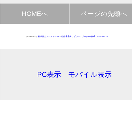
HOMEへ
ページの先頭へ
powered by
行政書士アシストWEB
/
行政書士向けビジネスブログHP作成
/
smartweblab
PC表示
モバイル表示