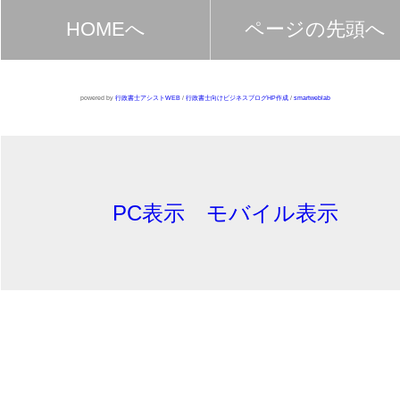
HOMEへ
ページの先頭へ
powered by
行政書士アシストWEB
/
行政書士向けビジネスブログHP作成
/
smartweblab
PC表示
モバイル表示