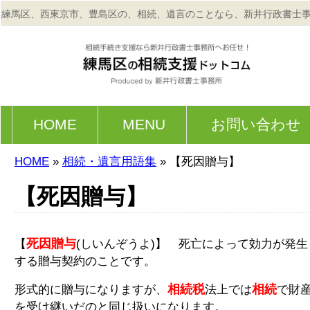
練馬区、西東京市、豊島区の、相続、遺言のことなら、新井行政書士
HOME
MENU
お問い合わせ
HOME
»
相続・遺言用語集
» 【死因贈与】
【死因贈与】
【
死因贈与
(しいんぞうよ)】 死亡によって効力が発生
する贈与契約のことです。
形式的に贈与になりますが、
相続税
法上では
相続
で財
を受け継いだのと同じ扱いになります。