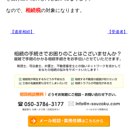
なので、
相続税
の対象になります。
【遺産相続】
【受遺者】