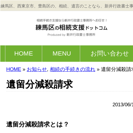
練馬区、西東京市、豊島区の、相続、遺言のことなら、新井行政書士
HOME
MENU
お問い合わせ
HOME
»
お知らせ
,
相続の手続きの流れ
» 遺留分減殺請
遺留分減殺請求
2013/06/
遺留分減殺請求とは？